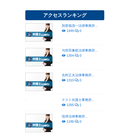
アクセスランキング
與那嶺茂一法律事務所...
1449
0
与世田兼稔法律事務所...
1354
0
吉村正夫法律事務所...
1310
0
テスト弁護士事務所...
1265
1
琉球法律事務所...
1186
0