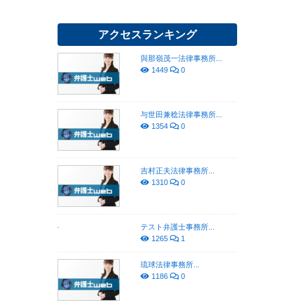
アクセスランキング
與那嶺茂一法律事務所...
1449
0
与世田兼稔法律事務所...
1354
0
吉村正夫法律事務所...
1310
0
テスト弁護士事務所...
1265
1
琉球法律事務所...
1186
0