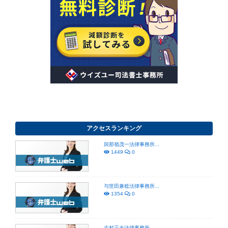
アクセスランキング
與那嶺茂一法律事務所...
1449
0
与世田兼稔法律事務所...
1354
0
吉村正夫法律事務所...