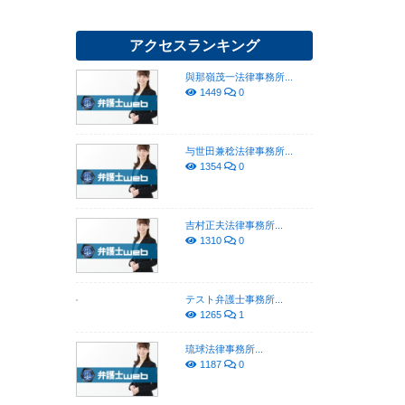
アクセスランキング
與那嶺茂一法律事務所...
1449
0
与世田兼稔法律事務所...
1354
0
吉村正夫法律事務所...
1310
0
テスト弁護士事務所...
1265
1
琉球法律事務所...
1187
0