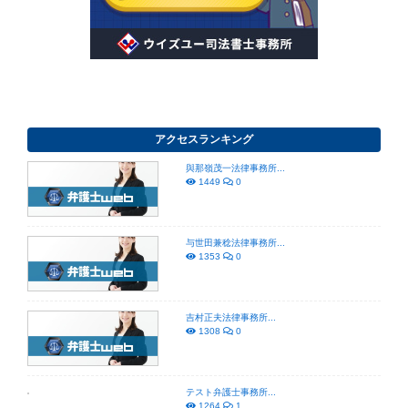
アクセスランキング
與那嶺茂一法律事務所...
1449
0
与世田兼稔法律事務所...
1353
0
吉村正夫法律事務所...
1308
0
テスト弁護士事務所...
1264
1