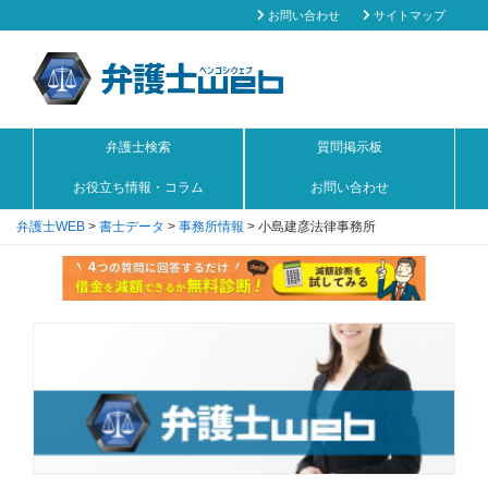
お問い合わせ
サイトマップ
弁護士検索
質問掲示板
お役立ち情報・コラム
お問い合わせ
弁護士WEB
>
書士データ
>
事務所情報
>
小島建彦法律事務所