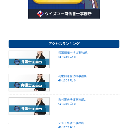
アクセスランキング
與那嶺茂一法律事務所...
1449
0
与世田兼稔法律事務所...
1354
0
吉村正夫法律事務所...
1310
0
テスト弁護士事務所...
1265
1