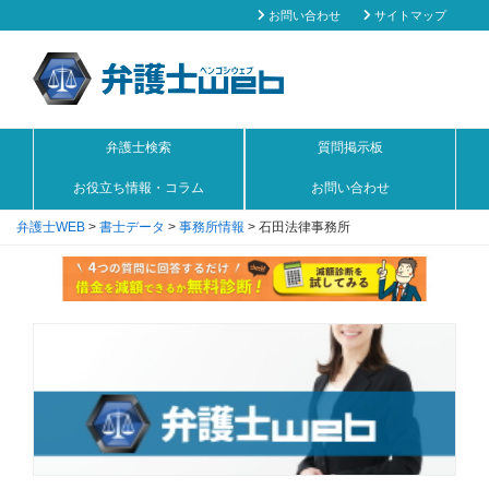
お問い合わせ
サイトマップ
弁護士検索
質問掲示板
お役立ち情報・コラム
お問い合わせ
弁護士WEB
>
書士データ
>
事務所情報
>
石田法律事務所