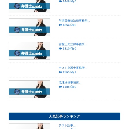
1449
0
与世田兼稔法律事務所...
1354
0
吉村正夫法律事務所...
1310
0
テスト弁護士事務所...
1265
1
琉球法律事務所...
1186
0
人気記事ランキング
テスト記事...