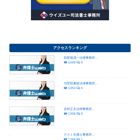
アクセスランキング
與那嶺茂一法律事務所...
1449
0
与世田兼稔法律事務所...
1353
0
吉村正夫法律事務所...
1308
0
テスト弁護士事務所...
1264
1