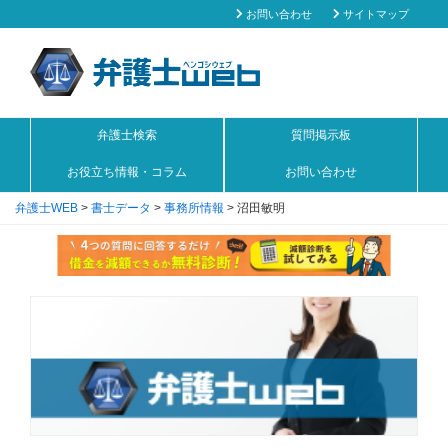
お問い合わせ
サイトマップ
弁護士検索
質問掲示板
お役立ち情報・コラム
お問い合わせ
弁護士WEB
>
書士データ
>
事務所情報
>
沼田敏明