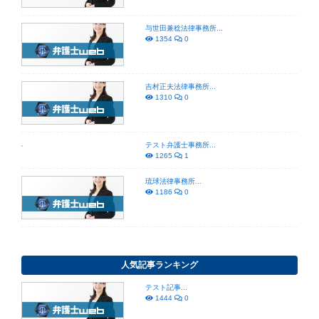
与世田兼稔法律事務所...
1354
0
吉村正夫法律事務所...
1310
0
テスト弁護士事務所...
1265
1
琉球法律事務所...
1186
0
人気記事ランキング
テスト記事...
1444
0