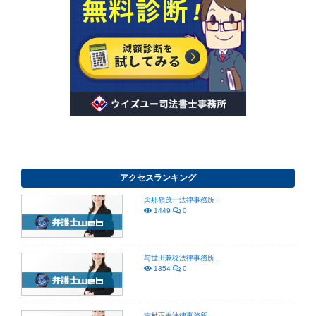
アクセスランキング
與那嶺茂一法律事務所...
1449
0
与世田兼稔法律事務所...
1354
0
吉村正夫法律事務所...