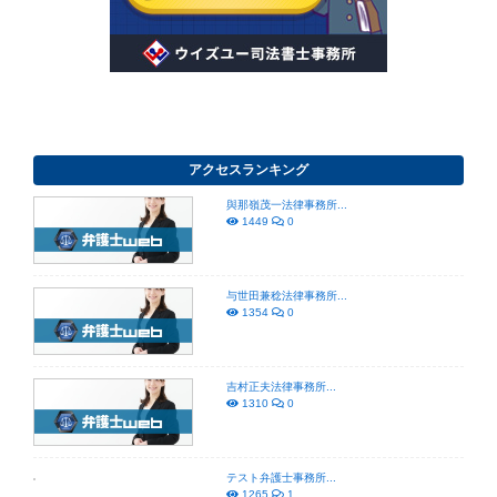
アクセスランキング
與那嶺茂一法律事務所...
1449
0
与世田兼稔法律事務所...
1354
0
吉村正夫法律事務所...
1310
0
テスト弁護士事務所...
1265
1