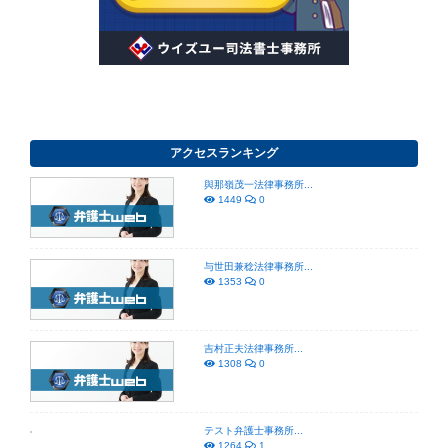
アクセスランキング
與那嶺茂一法律事務所...
1449
0
与世田兼稔法律事務所...
1353
0
吉村正夫法律事務所...
1308
0
テスト弁護士事務所...
1264
1