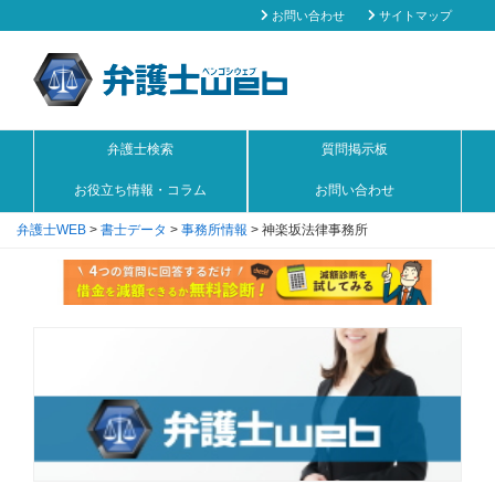
お問い合わせ
サイトマップ
弁護士検索
質問掲示板
お役立ち情報・コラム
お問い合わせ
弁護士WEB
>
書士データ
>
事務所情報
>
神楽坂法律事務所