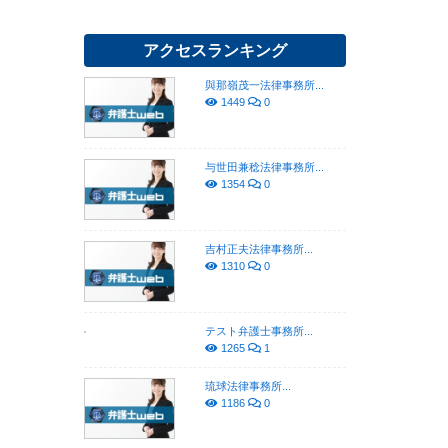
アクセスランキング
與那嶺茂一法律事務所...
1449
0
与世田兼稔法律事務所...
1354
0
吉村正夫法律事務所...
1310
0
テスト弁護士事務所...
1265
1
琉球法律事務所...
1186
0